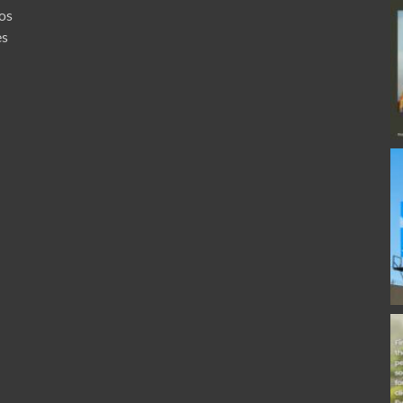
ros
es