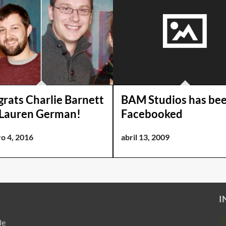
rats Charlie Barnett
BAM Studios has be
 Lauren German!
Facebooked
o 4, 2016
abril 13, 2009
I
de