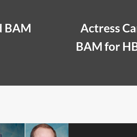
nd BAM
Actress Ca
BAM for HB