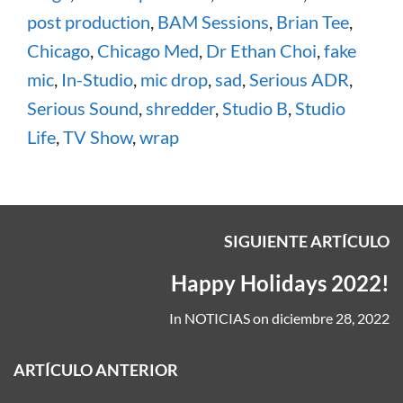
post production
,
BAM Sessions
,
Brian Tee
,
Chicago
,
Chicago Med
,
Dr Ethan Choi
,
fake
mic
,
In-Studio
,
mic drop
,
sad
,
Serious ADR
,
Serious Sound
,
shredder
,
Studio B
,
Studio
Life
,
TV Show
,
wrap
SIGUIENTE ARTÍCULO
Happy Holidays 2022!
In
NOTICIAS
on
diciembre 28, 2022
ARTÍCULO ANTERIOR