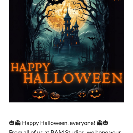
🎃👻 Happy Halloween, everyone! 👻🎃
From all of us at BAM Studios, we hope your