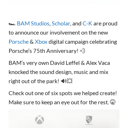
🏎️
BAM Studios
,
Scholar
, and
C-K
are proud
to announce our involvement on the new
Porsche
&
Xbox
digital campaign celebrating
Porsche’s 75th Anniversary! 💨
BAM’s very own David Leffel & Alex Vaca
knocked the sound design, music and mix
right out of the park! 🔊💥
Check out one of six spots we helped create!
Make sure to keep an eye out for the rest. 🤫
Video
Player