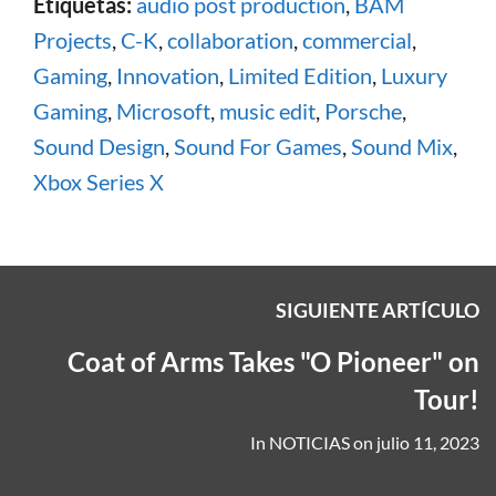
Etiquetas:
audio post production
,
BAM
Projects
,
C-K
,
collaboration
,
commercial
,
Gaming
,
Innovation
,
Limited Edition
,
Luxury
Gaming
,
Microsoft
,
music edit
,
Porsche
,
Sound Design
,
Sound For Games
,
Sound Mix
,
Xbox Series X
SIGUIENTE ARTÍCULO
Coat of Arms Takes "O Pioneer" on
Tour!
In
NOTICIAS
on
julio 11, 2023