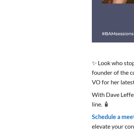
✨ Look who stop
founder of the c
VO for her lates
With Dave Leffel
line. 🧴
Schedule a mee
elevate your con