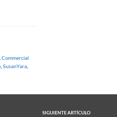
,
Commercial
e
,
SusanYara
,
SIGUIENTE ARTÍCULO