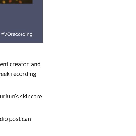
nt creator, and
week recording
urium’s skincare
dio post can