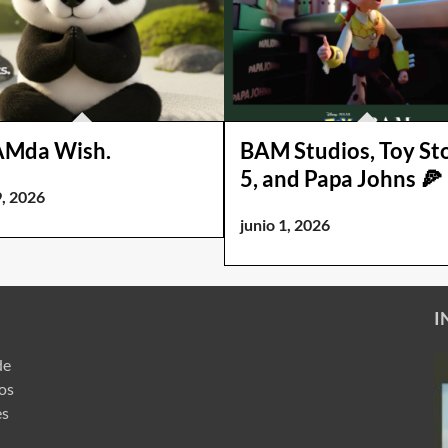
AMda Wish.
BAM Studios, Toy St
5, and Papa Johns 🍕
9, 2026
junio 1, 2026
I
de
ros
es