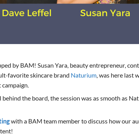
ped by BAM! Susan Yara, beauty entrepreneur, conte
ult-favorite skincare brand
Naturium
, was here last 
t campaign.
 behind the board, the session was as smooth as Nat
ting
with a BAM team member to discuss how our au
tent!