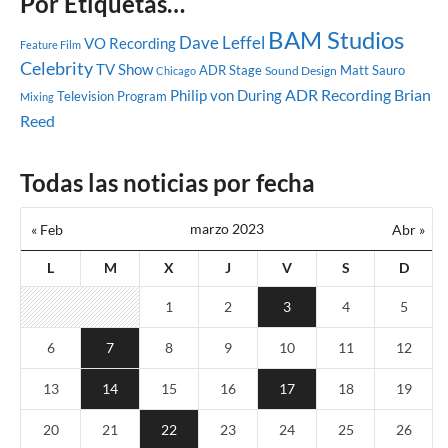
Por Etiquetas…
BAM Studios
Dave Leffel
VO Recording
Feature Film
Celebrity
TV Show
ADR Stage
Matt Sauro
Sound Design
Chicago
ADR Recording
Brian
Philip von During
Television Program
Mixing
Reed
Todas las noticias por fecha
marzo 2023
« Feb
Abr »
L
M
X
J
V
S
D
1
2
3
4
5
6
7
8
9
10
11
12
13
14
15
16
17
18
19
20
21
22
23
24
25
26