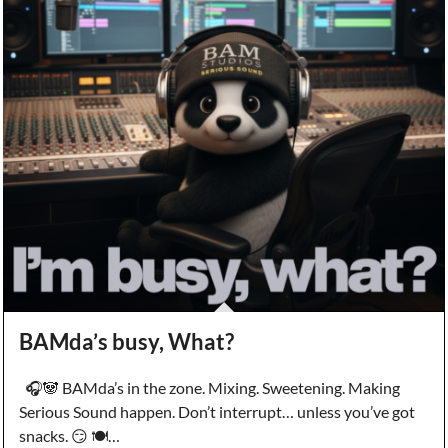
BAMda’s busy, What?
🎧🐼 BAMda’s in the zone. Mixing. Sweetening. Making
Serious Sound happen. Don’t interrupt… unless you’ve got
snacks. 😏 🍽️…