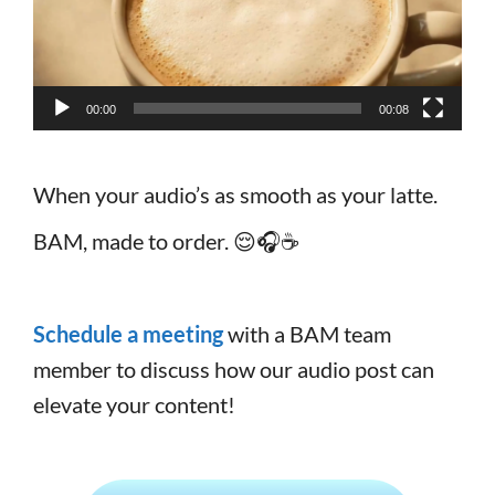
00:00
00:08
When your audio’s as smooth as your latte.
BAM, made to order. 😌🎧☕️
Schedule a meeting
with a BAM team
member to discuss how our audio post can
elevate your content!