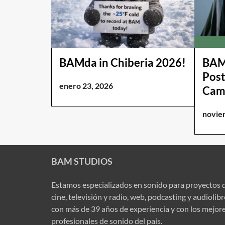
BAMda in Chiberia 2026!
BAM 
Post
enero 23, 2026
Cam
novie
BAM STUDIOS
Estamos especializados en sonido para proyectos 
cine, televisión y radio, web, podcasting y audiolib
con más de 39 años de experiencia y con los mejor
profesionales de sonido del país.