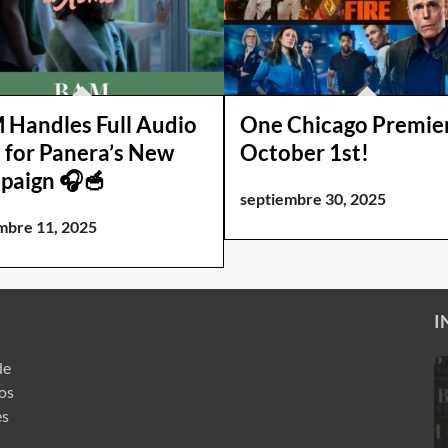
Handles Full Audio
One Chicago Premie
 for Panera’s New
October 1st!
paign 🎧🥣
septiembre 30, 2025
mbre 11, 2025
I
de
ros
es