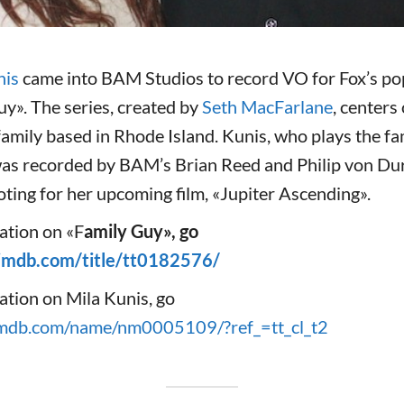
nis
came into BAM Studios to record VO for Fox’s po
y». The series, created by
Seth MacFarlane
, centers 
family based in Rhode Island. Kunis, who plays the fa
as recorded by BAM’s Brian Reed and Philip von Dur
ting for her upcoming film, «Jupiter Ascending».
ation on «F
amily Guy», go
imdb.com/title/tt0182576/
ation on Mila Kunis, go
imdb.com/name/nm0005109/?ref_=tt_cl_t2