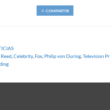
COMPARTIR
ICIAS
 Reed
,
Celebrity
,
Fox
,
Philip von During
,
Television P
ding