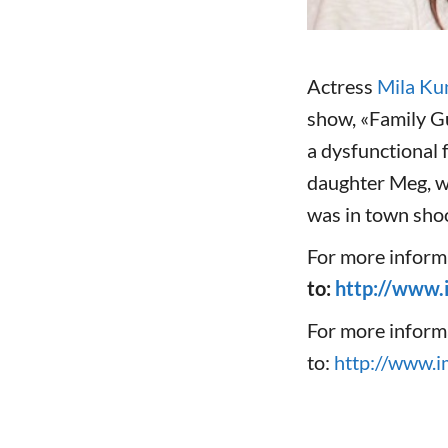
Actress
Mila Ku
show, «Family Gu
a dysfunctional 
daughter Meg, w
was in town shoo
For more inform
to:
http://www.
For more inform
to:
http://www.