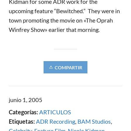
Kidman for some ADR work for the
upcoming feature “Bewitched.” They were in
town promoting the movie on «The Oprah
Winfrey Show» earlier that morning.
COMPARTIR
junio 1, 2005
Categorías:
ARTICULOS
Etiquetas:
ADR Recording
,
BAM Studios
,
Celebrity
,
Feature Film
,
Nicole Kidman
,