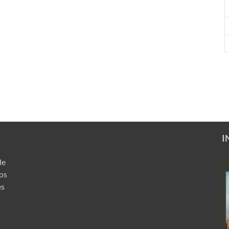
I
de
ros
es