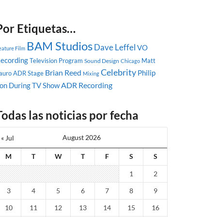
Por Etiquetas…
BAM Studios
Dave Leffel
VO
eature Film
ecording
Television Program
Matt
Sound Design
Chicago
Celebrity
Brian Reed
Philip
auro
ADR Stage
Mixing
ADR Recording
on During
TV Show
Todas las noticias por fecha
August 2026
« Jul
M
T
W
T
F
S
S
1
2
3
4
5
6
7
8
9
10
11
12
13
14
15
16