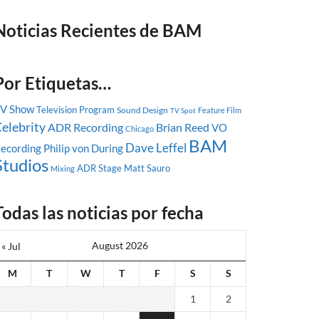
Noticias Recientes de BAM
Por Etiquetas…
V Show
Television Program
Sound Design
Feature Film
TV Spot
elebrity
ADR Recording
Brian Reed
VO
Chicago
BAM
Dave Leffel
ecording
Philip von During
Studios
ADR Stage
Matt Sauro
Mixing
Todas las noticias por fecha
August 2026
« Jul
M
T
W
T
F
S
S
1
2