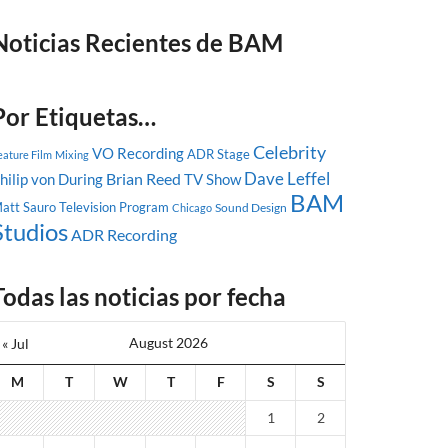
Noticias Recientes de BAM
Por Etiquetas…
Celebrity
VO Recording
ADR Stage
eature Film
Mixing
Dave Leffel
Brian Reed
hilip von During
TV Show
BAM
att Sauro
Television Program
Sound Design
Chicago
Studios
ADR Recording
Todas las noticias por fecha
August 2026
« Jul
M
T
W
T
F
S
S
1
2