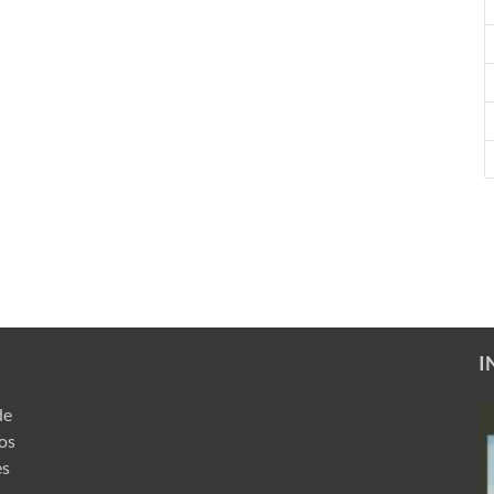
I
de
ros
es