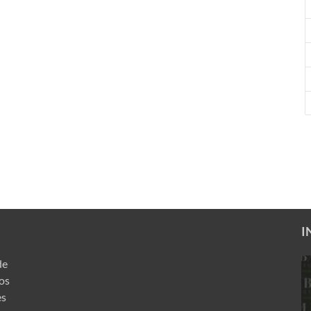
I
de
ros
es