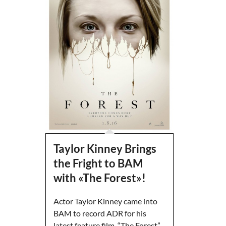
Taylor Kinney Brings
the Fright to BAM
with «The Forest»!
Actor Taylor Kinney came into
BAM to record ADR for his
latest feature film, “The Forest”.