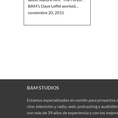
BAM’s Dave Leffel worked…
noviembre 20, 2015
BAM STUDIOS
Estamos especializados en sonido para proyectos 
cine, televisión y radio, web, podcasting y audiolib
con más de 39 años de experiencia y con los mejor