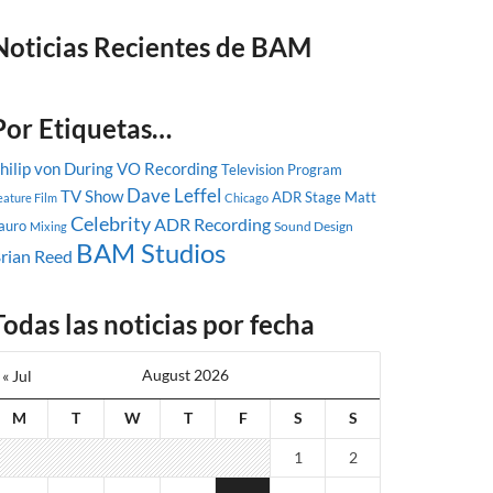
Noticias Recientes de BAM
Por Etiquetas…
hilip von During
VO Recording
Television Program
Dave Leffel
TV Show
ADR Stage
Matt
eature Film
Chicago
Celebrity
ADR Recording
auro
Sound Design
Mixing
BAM Studios
rian Reed
Todas las noticias por fecha
August 2026
« Jul
M
T
W
T
F
S
S
1
2