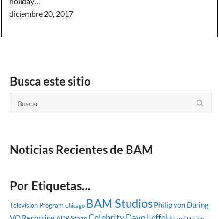
holiday…
diciembre 20, 2017
Busca este sitio
Noticias Recientes de BAM
Por Etiquetas…
BAM Studios
Philip von During
Television Program
Chicago
Celebrity
Dave Leffel
VO Recording
ADR Stage
Sound Design