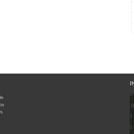
I
de
ros
es