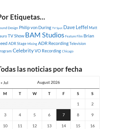
Por Etiquetas…
Dave Leffel
Philip von During
Matt
ound Design
TV Spot
BAM Studios
Brian
TV Show
auro
Feature Film
eed
ADR Recording
ADR Stage
Television
Mixing
Celebrity
VO Recording
rogram
Chicago
Todas las noticias por fecha
August 2026
« Jul
M
T
W
T
F
S
S
1
2
3
4
5
6
7
8
9
10
11
12
13
14
15
16