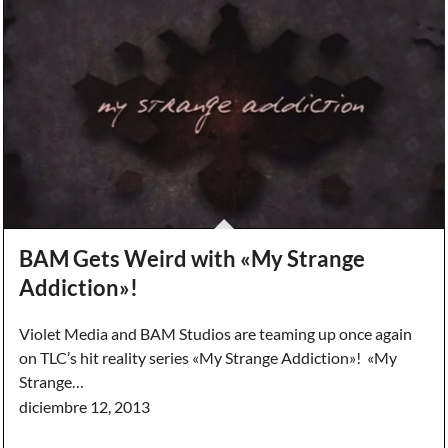
BAM Gets Weird with «My Strange
Addiction»!
Violet Media and BAM Studios are teaming up once again
on TLC’s hit reality series «My Strange Addiction»! «My
Strange…
diciembre 12, 2013