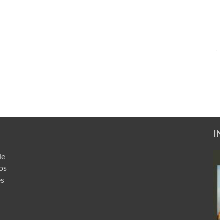
I
de
ros
es