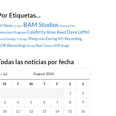
Por Etiquetas…
BAM Studios
V Show
Feature Film
TV Spot
Celebrity
Dave Leffel
Brian Reed
elevision Program
Philip von During
VO Recording
ound Design
Chicago
DR Recording
Matt Sauro
ADR Stage
Mixing
Todas las noticias por fecha
August 2026
« Jul
M
T
W
T
F
S
S
1
2
3
4
5
6
7
8
9
10
11
12
13
14
15
16