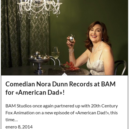
Comedian Nora Dunn Records at BAM
for «American Dad»!
BAM Studios once again partnered up with 20th Century
Fox Animation on a new episode of «American Dad!», this
time…
enero 8, 2014