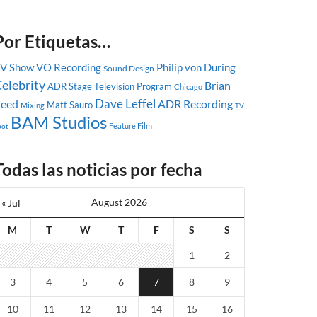
Por Etiquetas…
V Show
VO Recording
Philip von During
Sound Design
elebrity
Brian
ADR Stage
Television Program
Chicago
Dave Leffel
eed
ADR Recording
Matt Sauro
Mixing
TV
BAM Studios
Feature Film
pot
Todas las noticias por fecha
August 2026
« Jul
M
T
W
T
F
S
S
1
2
3
4
5
6
7
8
9
10
11
12
13
14
15
16