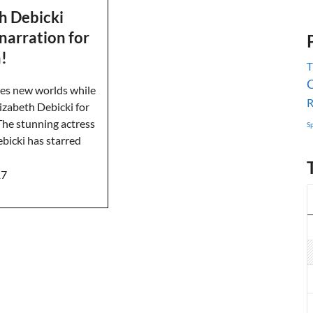
h Debicki
narration for
!
T
C
es new worlds while
R
izabeth Debicki for
he stunning actress
S
bicki has starred
17