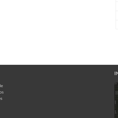
I
de
ros
es