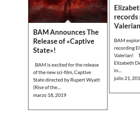
Elizabet
records 
Valerian
BAM Announces The
Release of «Captive
BAM explor
recording El
State»!
Valerian! T
Elizabeth De
BAM is excited for the release
in…
of the new sci-film, Captive
julio 21, 20
State directed by Rupert Wyatt
(Rise of the…
marzo 18, 2019