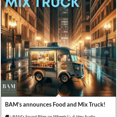
BAM’s announces Food and Mix Truck!
🚚✨BAM’s Sound Bites on Wheels!✨🎶 Hey Audio