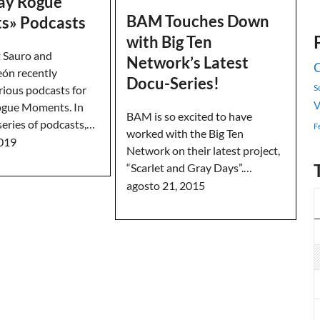
ay Rogue
BAM Touches Down
s» Podcasts
with Big Ten
 Sauro and
Network’s Latest
C
eón recently
Docu-Series!
S
rious podcasts for
V
ogue Moments. In
BAM is so excited to have
 series of podcasts,…
F
worked with the Big Ten
2019
Network on their latest project,
“Scarlet and Gray Days”.…
agosto 21, 2015