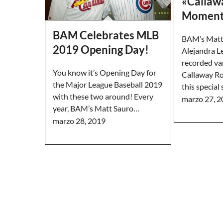
«Callaw
Moment
BAM Celebrates MLB
BAM’s Matt
2019 Opening Day!
Alejandra L
recorded va
You know it’s Opening Day for
Callaway R
the Major League Baseball 2019
this special
with these two around! Every
marzo 27, 
year, BAM’s Matt Sauro…
marzo 28, 2019