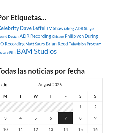
Por Etiquetas…
elebrity
Dave Leffel
TV Show
ADR Stage
Mixing
ADR Recording
Philip von During
ound Design
Chicago
Brian Reed
O Recording
Matt Sauro
Television Program
BAM Studios
eature Film
Todas las noticias por fecha
August 2026
« Jul
M
T
W
T
F
S
S
1
2
3
4
5
6
7
8
9
10
11
12
13
14
15
16