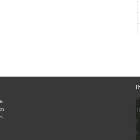
I
de
ros
es