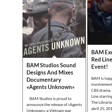
BAM Exc
Red Lin
BAM Studios Sound
Event!
Designs And Mixes
BAM is happ
Documentary
involvement
«Agents Unknown»
CBS drama,
Line starri
BAM Studios is proud to
The Librari
announce the release of «Agents
abril 25, 20
Unknown», a Vietnam war