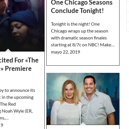
One Chicago Seasons
Conclude Tonight!
Tonight is the night! One
Chicago wraps up the season
with dramatic season finales
starting at 8/7c on NBC! Make…
mayo 22, 2019
ited For «The
e» Premiere
y to announce its
 in the upcoming
 The Red
ng Noah Wyle (ER,
ans,…
19