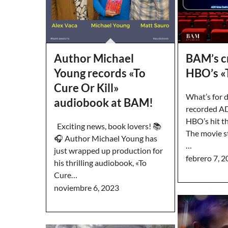
Author Michael
BAM’s cr
Young records «To
HBO’s «
Cure Or Kill»
What’s for 
audiobook at BAM!
recorded AD
HBO’s hit th
Exciting news, book lovers! 📚
The movie s
🎧 Author Michael Young has
…
just wrapped up production for
febrero 7, 
his thrilling audiobook, «To
Cure…
noviembre 6, 2023