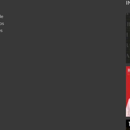
I
de
ros
es