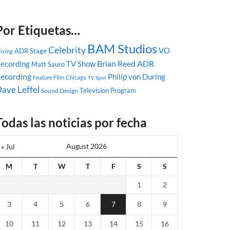
Por Etiquetas…
BAM Studios
Celebrity
VO
ADR Stage
ixing
Brian Reed
ADR
ecording
TV Show
Matt Sauro
ecording
Philip von During
Feature Film
Chicago
TV Spot
ave Leffel
Television Program
Sound Design
Todas las noticias por fecha
August 2026
« Jul
M
T
W
T
F
S
S
1
2
3
4
5
6
7
8
9
10
11
12
13
14
15
16