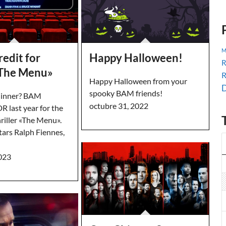
M
edit for
Happy Halloween!
R
The Menu»
R
Happy Halloween from your
D
spooky BAM friends!
dinner? BAM
octubre 31, 2022
R last year for the
riller «The Menu».
tars Ralph Fiennes,
2023