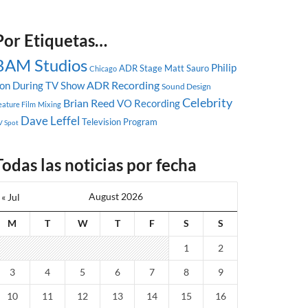
Por Etiquetas…
BAM Studios
Philip
ADR Stage
Matt Sauro
Chicago
ADR Recording
on During
TV Show
Sound Design
Celebrity
Brian Reed
VO Recording
eature Film
Mixing
Dave Leffel
Television Program
V Spot
Todas las noticias por fecha
August 2026
« Jul
M
T
W
T
F
S
S
1
2
3
4
5
6
7
8
9
10
11
12
13
14
15
16