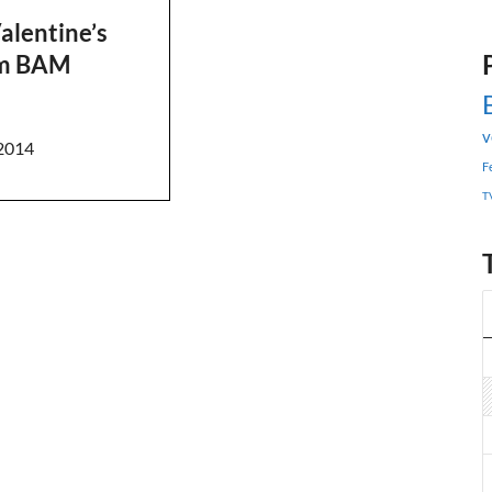
alentine’s
om BAM
!
v
 2014
F
T