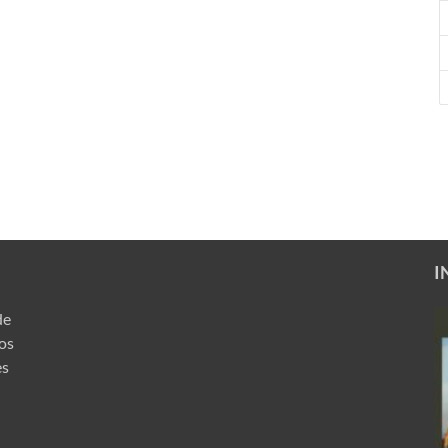
I
de
ros
es