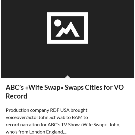
ABC’s «Wife Swap» Swaps Cities for VO
Record
Production company RDF USA brought
voiceover/actorJohn Schwab to BAM to
record narration for ABC’s TV Show «Wife Swap». John,
who’s from London England,…