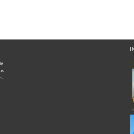
I
de
ros
es