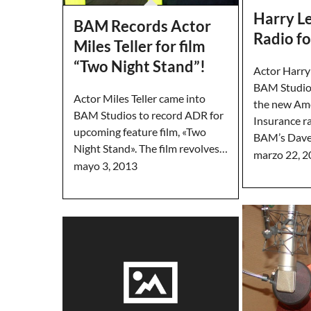
Harry L
BAM Records Actor
Radio f
Miles Teller for film
“Two Night Stand”!
Actor Harry
BAM Studios
Actor Miles Teller came into
the new Ame
BAM Studios to record ADR for
Insurance r
upcoming feature film, «Two
BAM’s Dav
Night Stand». The film revolves…
marzo 22, 
mayo 3, 2013