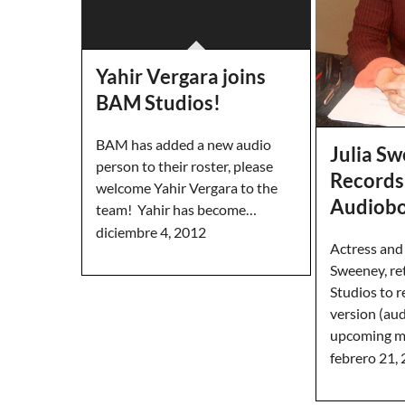
Yahir Vergara joins
BAM Studios!
BAM has added a new audio
Julia S
person to their roster, please
Records
welcome Yahir Vergara to the
Audiobo
team! Yahir has become…
diciembre 4, 2012
Actress and
Sweeney, r
Studios to 
version (au
upcoming m
febrero 21,