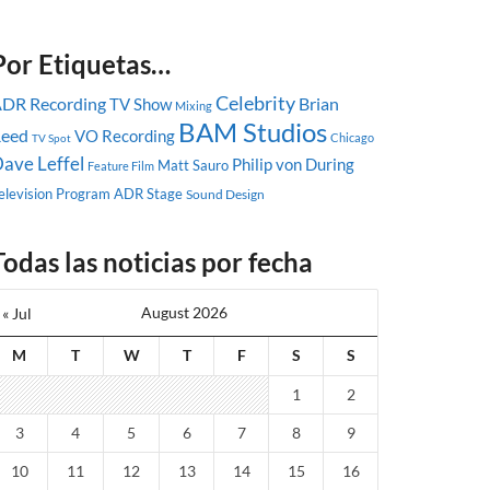
Por Etiquetas…
Celebrity
DR Recording
Brian
TV Show
Mixing
BAM Studios
eed
VO Recording
Chicago
TV Spot
ave Leffel
Philip von During
Matt Sauro
Feature Film
elevision Program
ADR Stage
Sound Design
Todas las noticias por fecha
August 2026
« Jul
M
T
W
T
F
S
S
1
2
3
4
5
6
7
8
9
10
11
12
13
14
15
16