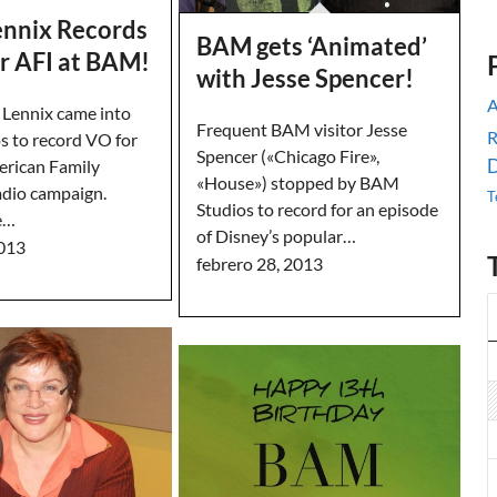
ennix Records
BAM gets ‘Animated’
or AFI at BAM!
with Jesse Spencer!
A
 Lennix came into
Frequent BAM visitor Jesse
R
 to record VO for
Spencer («Chicago Fire»,
D
rican Family
«House») stopped by BAM
adio campaign.
T
Studios to record for an episode
e…
of Disney’s popular…
2013
febrero 28, 2013