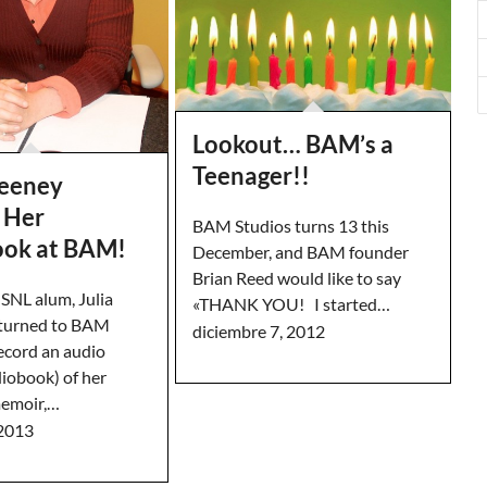
Lookout… BAM’s a
Teenager!!
weeney
 Her
BAM Studios turns 13 this
ok at BAM!
December, and BAM founder
Brian Reed would like to say
 SNL alum, Julia
«THANK YOU! I started…
eturned to BAM
diciembre 7, 2012
record an audio
diobook) of her
emoir,…
 2013