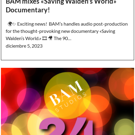
BAM mixes «Saving Walden’s World»
Documentary!
🌍✨ Exciting news! BAM’s handles audio post-production
for the thought-provoking new documentary «Saving
Walden’s World.» 🎞️ 🎥 The 90…
diciembre 5, 2023