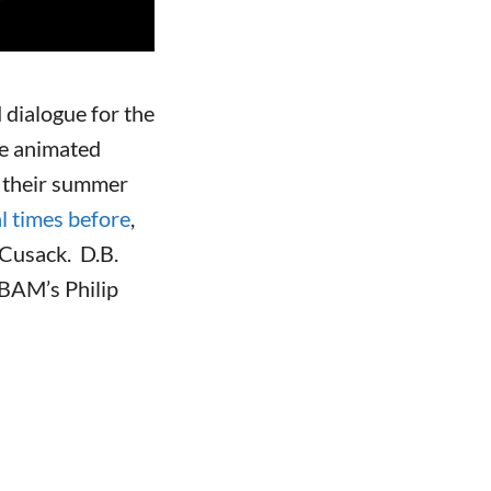
 dialogue for the
he animated
g their summer
l times before
,
Cusack. D.B.
 BAM’s Philip