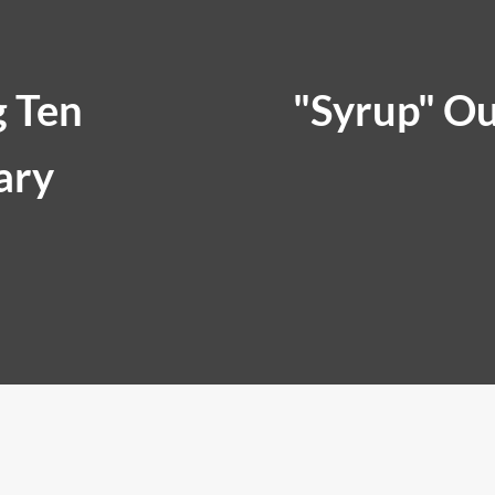
g Ten
"Syrup" O
ary