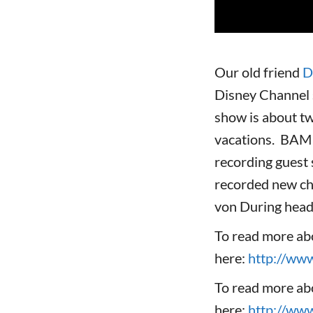
Our old friend
D
Disney Channel 
show is about t
vacations. BAM 
recording guest 
recorded new cha
von During headi
To read more abo
here:
http://ww
To read more abo
here:
http://ww