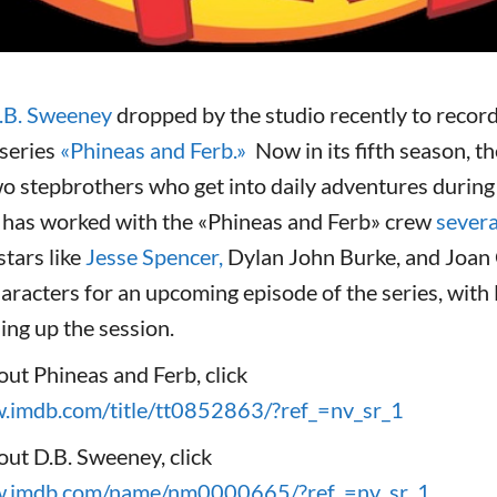
.B. Sweeney
dropped by the studio recently to record
series
«Phineas and Ferb.»
Now in its fifth season, t
wo stepbrothers who get into daily adventures durin
has worked with the «Phineas and Ferb» crew
severa
stars like
Jesse Spencer,
Dylan John Burke, and Joan 
racters for an upcoming episode of the series, with
ng up the session.
ut Phineas and Ferb, click
w.imdb.com/title/tt0852863/?ref_=nv_sr_1
ut D.B. Sweeney, click
w.imdb.com/name/nm0000665/?ref_=nv_sr_1