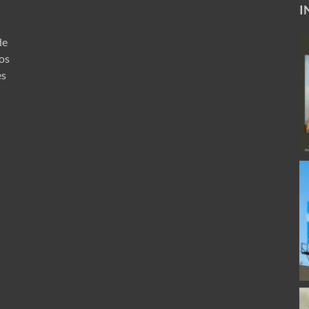
I
de
ros
es