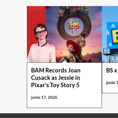
BAM Records Joan
BS x
Cusack as Jessie in
junio 
Pixar’s Toy Story 5
junio 17, 2026