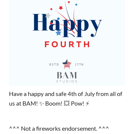
Have a happy and safe 4th of July from all of
us at BAM! ✨ Boom! 💥 Pow! ⚡️
^^^ Not a fireworks endorsement. ^^^