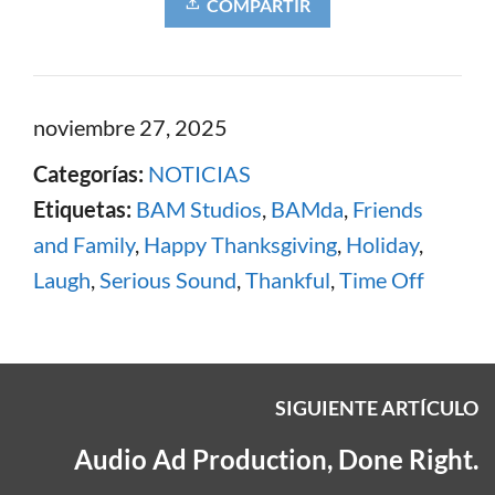
COMPARTIR
noviembre 27, 2025
Categorías:
NOTICIAS
Etiquetas:
BAM Studios
,
BAMda
,
Friends
and Family
,
Happy Thanksgiving
,
Holiday
,
Laugh
,
Serious Sound
,
Thankful
,
Time Off
SIGUIENTE ARTÍCULO
Audio Ad Production, Done Right.