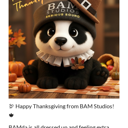
🦃 Happy Thanksgiving from BAM Studios!
🍁
BAMda is all dressed up and feeling extra