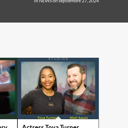
In
NEWS
on
septiembre 27, 2024
ory
Actress Toya Turner