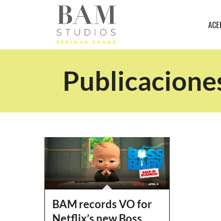
ACE
Publicaciones
BAM records VO for
Netflix’s new Boss