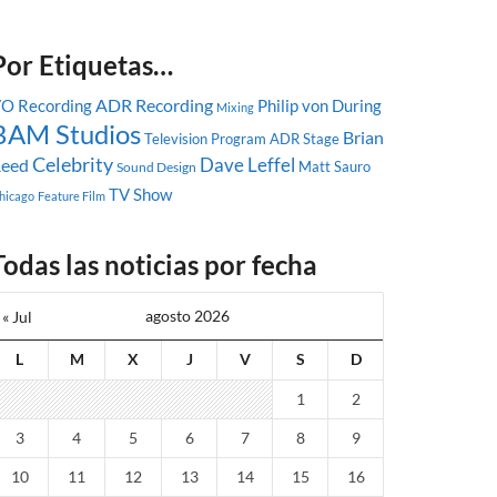
Por Etiquetas…
ADR Recording
O Recording
Philip von During
Mixing
BAM Studios
Brian
Television Program
ADR Stage
Celebrity
Dave Leffel
eed
Matt Sauro
Sound Design
TV Show
hicago
Feature Film
Todas las noticias por fecha
agosto 2026
« Jul
L
M
X
J
V
S
D
1
2
3
4
5
6
7
8
9
10
11
12
13
14
15
16