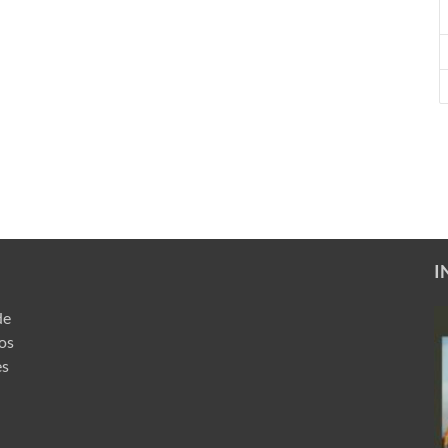
I
de
ros
es