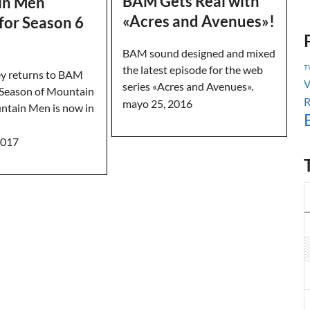
BAM Gets Real with
in Men
«Acres and Avenues»!
for Season 6
BAM sound designed and mixed
T
the latest episode for the web
y returns to BAM
V
series «Acres and Avenues».
 Season of Mountain
R
mayo 25, 2016
ain Men is now in
2017