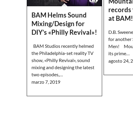
Mounta
records 
BAM Helms Sound
at BAM!
Mixing/Design for
DIY’s «Philly Revival»!
D.B. Sweene
for another
BAM Studios recently helmed
Men! Mount
the Philadelphia-set reality TV
its prime…
show, «Philly Revival», sound
agosto 24, 
mixing and designing the latest
two episodes,…
marzo 7, 2019