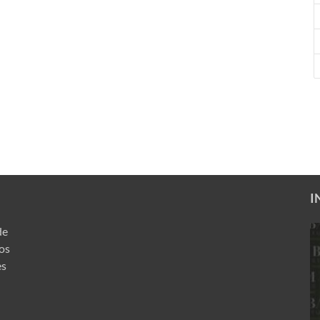
I
de
ros
es