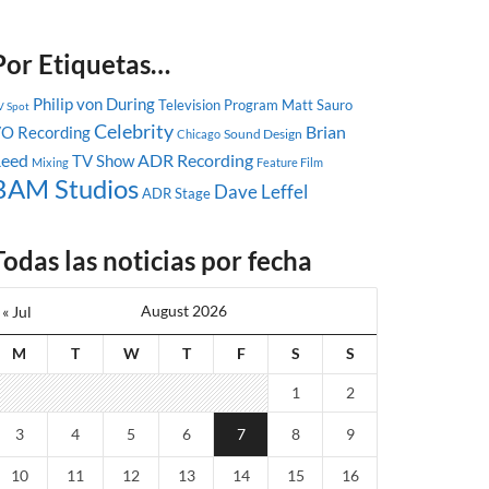
Por Etiquetas…
Philip von During
Television Program
Matt Sauro
V Spot
Celebrity
Brian
O Recording
Sound Design
Chicago
eed
ADR Recording
TV Show
Mixing
Feature Film
BAM Studios
Dave Leffel
ADR Stage
Todas las noticias por fecha
August 2026
« Jul
M
T
W
T
F
S
S
1
2
3
4
5
6
7
8
9
10
11
12
13
14
15
16