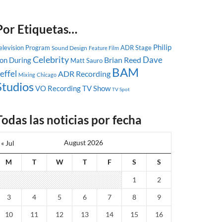
Por Etiquetas…
Philip
elevision Program
ADR Stage
Sound Design
Feature Film
Celebrity
Dave
Brian Reed
on During
Matt Sauro
BAM
effel
ADR Recording
Mixing
Chicago
Studios
VO Recording
TV Show
TV Spot
Todas las noticias por fecha
August 2026
« Jul
M
T
W
T
F
S
S
1
2
3
4
5
6
7
8
9
10
11
12
13
14
15
16