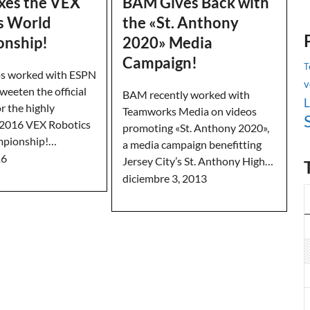
es the VEX
BAM Gives Back with
s World
the «St. Anthony
nship!
2020» Media
Campaign!
T
s worked with ESPN
v
weeten the official
BAM recently worked with
L
or the highly
Teamworks Media on videos
 2016 VEX Robotics
promoting «St. Anthony 2020»,
pionship!…
a media campaign benefitting
16
Jersey City’s St. Anthony High…
diciembre 3, 2013