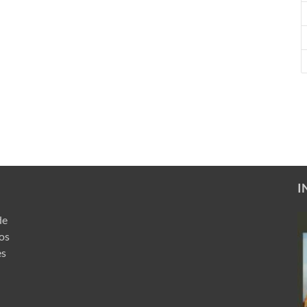
I
de
ros
es