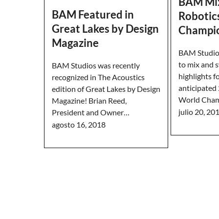
BAM Mix
BAM Featured in
Robotic
Great Lakes by Design
Champio
Magazine
BAM Studio
to mix and s
BAM Studios was recently
highlights f
recognized in The Acoustics
anticipated
edition of Great Lakes by Design
World Cham
Magazine! Brian Reed,
julio 20, 20
President and Owner…
agosto 16, 2018