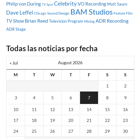
Celebrity
Philip von During
VO Recording
Matt Sauro
TV Spot
BAM Studios
Dave Leffel
Sound Design
Chicago
Feature Film
Brian Reed
ADR Recording
TV Show
Television Program
Mixing
ADR Stage
Todas las noticias por fecha
August 2026
« Jul
M
T
W
T
F
S
S
1
2
3
4
5
6
7
8
9
10
11
12
13
14
15
16
17
18
19
20
21
22
23
24
25
26
27
28
29
30