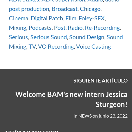
post production
,
Broadcast
,
Chicago
,
Cinema
,
Digital Patch
,
Film
,
Foley-SFX
,
Mixing
,
Podcasts
,
Post
,
Radio
,
Re-Recording
,
Serious
,
Serious Sound
,
Sound Design
,
Sound
Mixing
,
TV
,
VO Recording
,
Voice Casting
SIGUIENTE ARTÍCULO
Welcome BAM's new intern Jessica
Sturgeon!
In
NEWS
on
junio 23, 2022