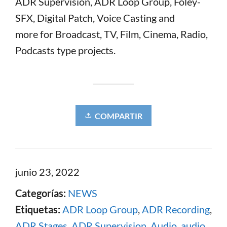
ADR Supervision, ADR Loop Group, Foley-
SFX, Digital Patch, Voice Casting and
more for Broadcast, TV, Film, Cinema, Radio,
Podcasts type projects.
COMPARTIR
junio 23, 2022
Categorías:
NEWS
Etiquetas:
ADR Loop Group
,
ADR Recording
,
ADR Stages
,
ADR Supervision
,
Audio
,
audio